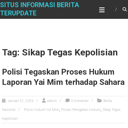
Skip
SITUS INFORMASI BERITA
to
TERUPDATE
content
Tag: Sikap Tegas Kepolisian
Polisi Tegaskan Proses Hukum
Laporan Yai Mim terhadap Sahara
Januari 22, 2026
admin
0 Komentar
Berita
,
,
Nasional
Posisi Hukum Yai Mim
Proses Penegakan Hukum
Sikap Tegas
Kepolisian