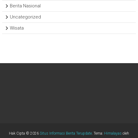
Berita Nasional
Uncategorized
Wisata
Hak Cipta © 2026
Situs Informasi Berita Terupdate
. Tema:
Himalayas
oleh