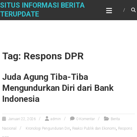
Skip
SITUS INFORMASI BERITA
to
TERUPDATE
content
Tag: Respons DPR
Juda Agung Tiba-Tiba
Mengundurkan Diri dari Bank
Indonesia
Januari 22, 2026
admin
0 Komentar
Berita
,
,
Nasional
Kronologi Pengunduran Diri
Reaksi Publik dan Ekonomi
Respons