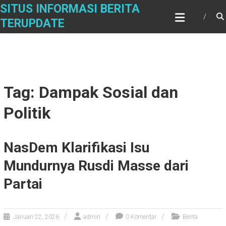
Skip
SITUS INFORMASI BERITA
to
TERUPDATE
content
Tag: Dampak Sosial dan
Politik
NasDem Klarifikasi Isu
Mundurnya Rusdi Masse dari
Partai
Januari 22, 2026
admin
0 Komentar
Berita