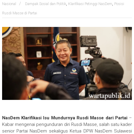
,
,
Nasional
Dampak Sosial dan Politik
Klarifikasi Petinggi NasDem
Posisi
Rusdi Masse di Partai
NasDem Klarifikasi Isu Mundurnya Rusdi Masse dari Partai
–
Kabar mengenai pengunduran diri Rusdi Masse, salah satu kader
senior Partai NasDem sekaligus Ketua DPW NasDem Sulawesi