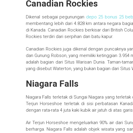
Canadian Rockies
Dikenal sebagai pegunungan
depo 25 bonus 25 beb
membentang lebih dari 4.828 km antara negara bagian
di Kanada. Canadian Rockies berkisar dari British C
Rockies terdiri dari serpihan dan batu kapur.
Canadian Rockies juga dikenal dengan puncaknya yang
dan Gunung Robson, yang memiliki ketinggian 3.954 m
adalah bagian dari Situs Warisan Dunia. Taman-taman
yang disebut Waterton, yang bukan bagian dari Situs 
Niagara Falls
Niagara Falls terletak di Sungai Niagara yang terleta
Terjun Horseshoe terletak di sisi perbatasan Kanada.
dengan rata-rata 4 juta kaki kubik air jatuh di atas gar
Air Terjun Horseshoe mengeluarkan 90% air dari Sung
berharga. Niagara Falls adalah objek wisata yang sa