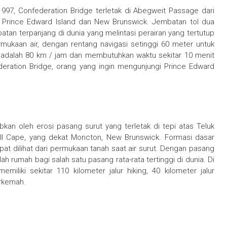
97, Confederation Bridge terletak di Abegweit Passage dari
 Prince Edward Island dan New Brunswick. Jembatan tol dua
batan terpanjang di dunia yang melintasi perairan yang tertutup
mukaan air, dengan rentang navigasi setinggi 60 meter untuk
 adalah 80 km / jam dan membutuhkan waktu sekitar 10 menit
ation Bridge, orang yang ingin mengunjungi Prince Edward
an oleh erosi pasang surut yang terletak di tepi atas Teluk
ll Cape, yang dekat Moncton, New Brunswick. Formasi dasar
dapat dilihat dari permukaan tanah saat air surut. Dengan pasang
ah rumah bagi salah satu pasang rata-rata tertinggi di dunia. Di
iliki sekitar 110 kilometer jalur hiking, 40 kilometer jalur
rkemah.