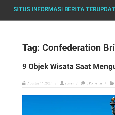
Skip
to
SITUS INFORMASI BERITA TERUPDA
content
Tag: Confederation Br
9 Objek Wisata Saat Meng
Agustus 11, 2024
admin
0 Komentar