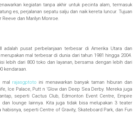
enawarkan kegiatan tanpa akhir untuk pecinta alam, termasuk
atung es, perjalanan sepatu salju dan naik kereta luncur. Tujuan
er Reeve dan Marilyn Monroe.
l adalah pusat perbelanjaan terbesar di Amerika Utara dan
a merupakan mal terbesar di dunia dari tahun 1981 hingga 2004.
erisi lebih dari 800 toko dan layanan, bersama dengan lebih dari
000 kendaraan.
n, mal
rajasgptoto
ini menawarkan banyak taman hiburan dan
 Life, Ice Palace, Putt n ‘Glow dan Deep Sea Derby. Mereka juga
antap, seperti Cactus Club, Edmonton Event Centre, Empire
, dan lounge lainnya. Kita juga tidak bisa melupakan 3 teater
habisnya, seperti Centre of Gravity, Skateboard Park, dan Fun