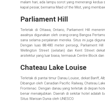
malam hari, ada lampu sorot yang menerangi kedua si
kapal pesiar, bernama Maid of the Mist, yang memba
Parliament Hill
Terletak di Ottawa, Ontario, Parliament Hill mener
awalnya digunakan oleh orang-orang Bangsa Pertama,
sana selama perjalanan mereka. Situs ini juga digunak
Dengan luas 88.480 meter persegi, Parliament Hill t
Wellington Street (selatan) dan Kent Street deka
arsitektur yang luar biasa, termasuk Centre Block da
Chateau Lake Louise
Terletak di pantai timur Danau Louise, dekat Banff, 
Dibangun oleh Canadian Pacific Railway, Chateau Lake
Frontenac. Dengan danau yang terletak di depan hot
benar menakjubkan. Daerah di sekitar hotel adalah b
Situs Warisan Dunia oleh UNESCO.