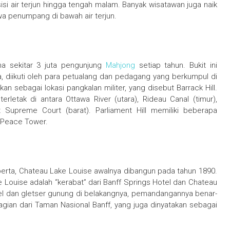
si air terjun hingga tengah malam. Banyak wisatawan juga naik
wa penumpang di bawah air terjun.
ima sekitar 3 juta pengunjung
Mahjong
setiap tahun. Bukit ini
 diikuti oleh para petualang dan pedagang yang berkumpul di
an sebagai lokasi pangkalan militer, yang disebut Barrack Hill.
erletak di antara Ottawa River (utara), Rideau Canal (timur),
t Supreme Court (barat). Parliament Hill memiliki beberapa
n Peace Tower.
Alberta, Chateau Lake Louise awalnya dibangun pada tahun 1890.
 Louise adalah “kerabat” dari Banff Springs Hotel dan Chateau
el dan gletser gunung di belakangnya, pemandangannya benar-
agian dari Taman Nasional Banff, yang juga dinyatakan sebagai