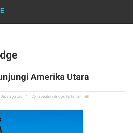
TE
idge
unjungi Amerika Utara
,
Uncategorized
Confederation Bridge
Parliament Hill