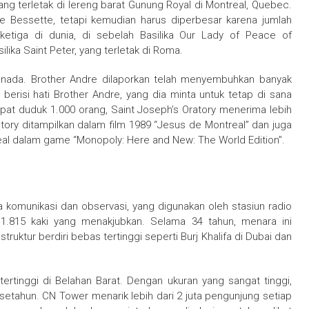
yang terletak di lereng barat Gunung Royal di Montreal, Quebec.
re Bessette, tetapi kemudian harus diperbesar karena jumlah
ketiga di dunia, di sebelah Basilika Our Lady of Peace of
lika Saint Peter, yang terletak di Roma.
Kanada. Brother Andre dilaporkan telah menyembuhkan banyak
berisi hati Brother Andre, yang dia minta untuk tetap di sana
pat duduk 1.000 orang, Saint Joseph’s Oratory menerima lebih
atory ditampilkan dalam film 1989 “Jesus de Montreal” dan juga
al dalam game “Monopoly: Here and New: The World Edition”.
a komunikasi dan observasi, yang digunakan oleh stasiun radio
a 1.815 kaki yang menakjubkan. Selama 34 tahun, menara ini
ruktur berdiri bebas tertinggi seperti Burj Khalifa di Dubai dan
ertinggi di Belahan Barat. Dengan ukuran yang sangat tinggi,
 setahun. CN Tower menarik lebih dari 2 juta pengunjung setiap