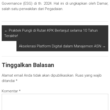
Governance (ESG) di th. 2024. Hal ini di ungkapkan oleh Damar,
salah satu perwakilan dari Pegadaian.
←
Praktek Pungli di Rutan KPK Berlanjut selama 10 Tahun
Terakhir!
Akselerasi Platform Digital dalam Manajemen ASN
→
Tinggalkan Balasan
Alamat email Anda tidak akan dipublikasikan.
Ruas yang wajib
ditandai
*
Komentar
*