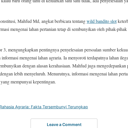
alau baru orang tahu di keluarkan satu satu tidak, ada penyelesaian y
stitusi, Mahfud Md, angkat berbicara tentang
wild bandito slot
keterb
ormasi mengenai lahan pertanian tetap di sembunyikan oleh pihak-pih
 3, mengungkapkan pentingnya penyelesaian persoalan sumber kekua
nformasi mengenai lahan agraria. Ia menyoroti terdapatnya lahan ilegal
sembunyikan dengan alasan kerahasiaan. Mahfud juga mengedepankan
an dengan lebih menyeluruh. Menurutnya, informasi mengenai lahan pert
k yang mempunyai kepentingan.
ahasia Agraria: Fakta Tersembunyi Terungkap
Leave a Comment