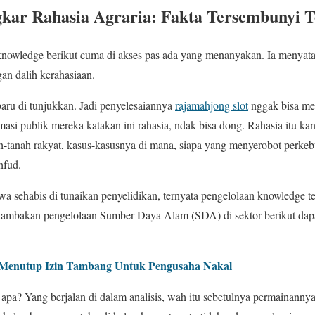
ar Rahasia Agraria: Fakta Tersembunyi 
knowledge berikut cuma di akses pas ada yang menanyakan. Ia menya
an dalih kerahasiaan.
baru di tunjukkan. Jadi penyelesaiannya
rajamahjong slot
nggak bisa men
masi publik mereka katakan ini rahasia, ndak bisa dong. Rahasia itu ka
-tanah rakyat, kasus-kasusnya di mana, siapa yang menyerobot perkeb
hfud.
 sehabis di tunaikan penyelidikan, ternyata pengelolaan knowledge te
 dambakan pengelolaan Sumber Daya Alam (SDA) di sektor berikut dapa
 Menutup Izin Tambang Untuk Pengusaha Nakal
ki apa? Yang berjalan di dalam analisis, wah itu sebetulnya permainannya