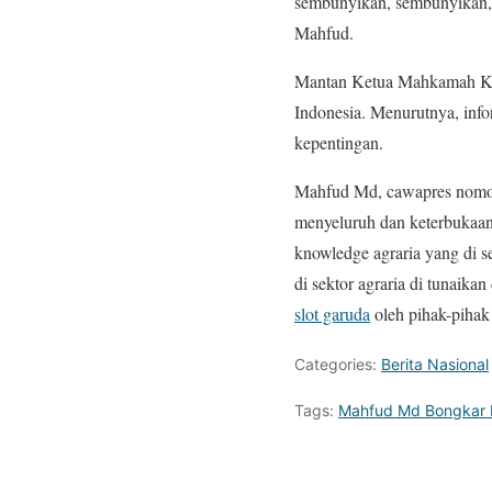
sembunyikan, sembunyikan, k
Mahfud.
Mantan Ketua Mahkamah Kon
Indonesia. Menurutnya, inf
kepentingan.
Mahfud Md, cawapres nomor
menyeluruh dan keterbukaan i
knowledge agraria yang di 
di sektor agraria di tunaik
slot garuda
oleh pihak-piha
Categories:
Berita Nasional
Tags:
Mahfud Md Bongkar R