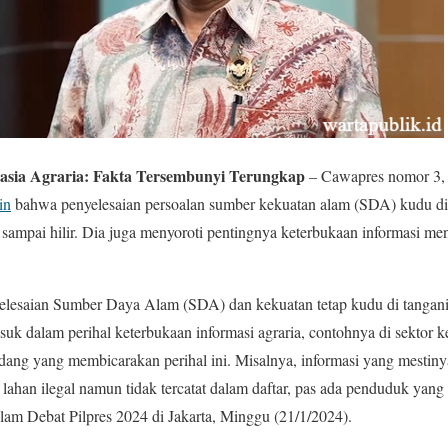
ia Agraria: Fakta Tersembunyi Terungkap
– Cawapres nomor 3,
in
bahwa penyelesaian persoalan sumber kekuatan alam (SDA) kudu di 
u sampai hilir. Dia juga menyoroti pentingnya keterbukaan informasi m
elesaian Sumber Daya Alam (SDA) dan kekuatan tetap kudu di tangani 
masuk dalam perihal keterbukaan informasi agraria, contohnya di sekto
ang yang membicarakan perihal ini. Misalnya, informasi yang mestinya 
ahan ilegal namun tidak tercatat dalam daftar, pas ada penduduk ya
lam Debat Pilpres 2024 di Jakarta, Minggu (21/1/2024).